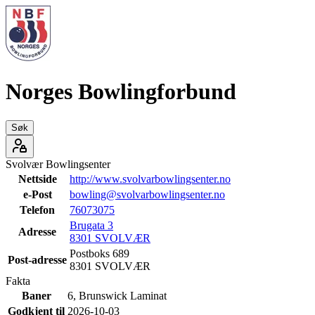
Norges Bowlingforbund
Søk
Svolvær Bowlingsenter
Nettside
http://www.svolvarbowlingsenter.no
e-Post
bowling@svolvarbowlingsenter.no
Telefon
76073075
Brugata 3
Adresse
8301
SVOLVÆR
Postboks 689
Post-adresse
8301
SVOLVÆR
Fakta
Baner
6
,
Brunswick
Laminat
Godkjent til
2026-10-03