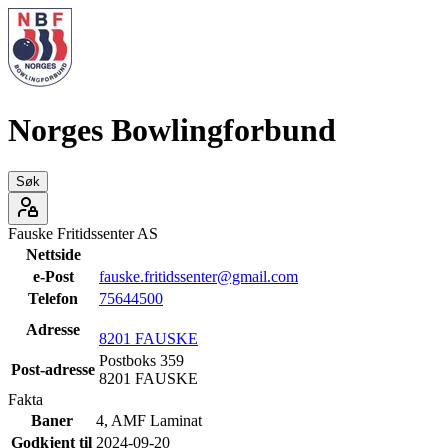
Norges Bowlingforbund
Søk
Fauske Fritidssenter AS
Nettside
e-Post
fauske.fritidssenter@gmail.com
Telefon
75644500
Adresse
8201
FAUSKE
Postboks 359
Post-adresse
8201
FAUSKE
Fakta
Baner
4
,
AMF
Laminat
Godkjent til
2024-09-20