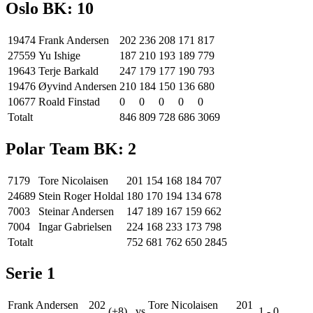
Oslo BK
:
10
19474
Frank Andersen
202
236
208
171
817
27559
Yu Ishige
187
210
193
189
779
19643
Terje Barkald
247
179
177
190
793
19476
Øyvind Andersen
210
184
150
136
680
10677
Roald Finstad
0
0
0
0
0
Totalt
846
809
728
686
3069
Polar Team BK
:
2
7179
Tore Nicolaisen
201
154
168
184
707
24689
Stein Roger Holdal
180
170
194
134
678
7003
Steinar Andersen
147
189
167
159
662
7004
Ingar Gabrielsen
224
168
233
173
798
Totalt
752
681
762
650
2845
Serie
1
Frank Andersen
202
Tore Nicolaisen
201
(+8)
vs
1
-
0