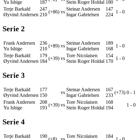
Yu Ishige
187
Stein Roger Holdal
180
Terje Barkald
247
Steinar Andersen
147
(+86)
vs
1
-
0
Øyvind Andersen
210
Ingar Gabrielsen
224
Serie
2
Frank Andersen
236
Steinar Andersen
189
(+89)
vs
1
-
0
Yu Ishige
210
Ingar Gabrielsen
168
Terje Barkald
179
Tore Nicolaisen
154
(+39)
vs
1
-
0
Øyvind Andersen
184
Stein Roger Holdal
170
Serie
3
Terje Barkald
177
Steinar Andersen
167
vs
(+73)
0
-
1
Øyvind Andersen
150
Ingar Gabrielsen
233
Frank Andersen
208
Tore Nicolaisen
168
(+39)
vs
1
-
0
Yu Ishige
193
Stein Roger Holdal
194
Serie
4
Terje Barkald
190
Tore Nicolaisen
184
(+8)
vs
1
-
0