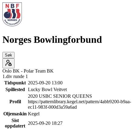
Norges Bowlingforbund
Søk
Oslo BK
-
Polar Team BK
1.div runde 1
Tidspunkt
2025-09-20 13:00
Spillested
Lucky Bowl Veitvet
2020 USBC SENIOR QUEENS
Profil
https://patternlibrary.kegel.net/pattern/4abb9200-b9aa-
ec11-983f-000d3a59a6ad
Oljemaskin
Kegel
Sist
2025-09-20 18:27
oppdatert