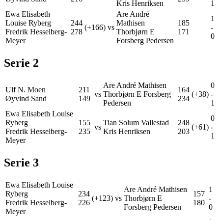
Kris Henriksen
1
Ewa Elisabeth
Are André
1
Louise Ryberg
244
Mathisen
185
(+166)
vs
-
Fredrik Hesselberg-
278
Thorbjørn E
171
0
Meyer
Forsberg Pedersen
Serie
2
Are André Mathisen
0
Ulf N. Moen
211
164
vs
Thorbjørn E Forsberg
(+38)
-
Øyvind Sand
149
234
Pedersen
1
Ewa Elisabeth Louise
0
Ryberg
155
Tian Solum Vallestad
248
vs
(+61)
-
Fredrik Hesselberg-
235
Kris Henriksen
203
1
Meyer
Serie
3
Ewa Elisabeth Louise
Are André Mathisen
1
Ryberg
234
157
(+123)
vs
Thorbjørn E
-
Fredrik Hesselberg-
226
180
Forsberg Pedersen
0
Meyer