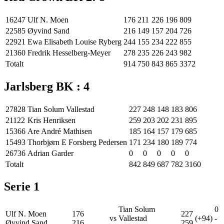
16247
Ulf N. Moen
176
211
226
196
809
22585
Øyvind Sand
216
149
157
204
726
22921
Ewa Elisabeth Louise Ryberg
244
155
234
222
855
21360
Fredrik Hesselberg-Meyer
278
235
226
243
982
Totalt
914
750
843
865
3372
Jarlsberg BK
:
4
27828
Tian Solum Vallestad
227
248
148
183
806
21122
Kris Henriksen
259
203
202
231
895
15366
Are André Mathisen
185
164
157
179
685
15493
Thorbjørn E Forsberg Pedersen
171
234
180
189
774
26736
Adrian Garder
0
0
0
0
0
Totalt
842
849
687
782
3160
Serie
1
Tian Solum
0
Ulf N. Moen
176
227
vs
Vallestad
(+94)
-
Øyvind Sand
216
259