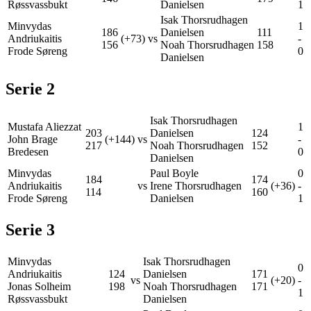
Røssvassbukt
Danielsen
1
Isak Thorsrudhagen
Minvydas
1
186
Danielsen
111
Andriukaitis
(+73)
vs
-
156
Noah Thorsrudhagen
158
Frode Søreng
0
Danielsen
Serie
2
Isak Thorsrudhagen
Mustafa Aliezzat
1
203
Danielsen
124
John Brage
(+144)
vs
-
217
Noah Thorsrudhagen
152
Bredesen
0
Danielsen
Minvydas
Paul Boyle
0
184
174
Andriukaitis
vs
Irene Thorsrudhagen
(+36)
-
114
160
Frode Søreng
Danielsen
1
Serie
3
Minvydas
Isak Thorsrudhagen
0
Andriukaitis
124
Danielsen
171
vs
(+20)
-
Jonas Solheim
198
Noah Thorsrudhagen
171
1
Røssvassbukt
Danielsen