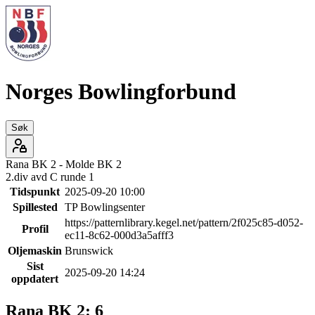
Norges Bowlingforbund
Søk
Rana BK 2
-
Molde BK 2
2.div avd C runde 1
Tidspunkt
2025-09-20 10:00
Spillested
TP Bowlingsenter
https://patternlibrary.kegel.net/pattern/2f025c85-d052-
Profil
ec11-8c62-000d3a5afff3
Oljemaskin
Brunswick
Sist
2025-09-20 14:24
oppdatert
Rana BK 2
:
6