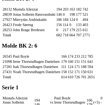
28132
Mustafa Aliezzat
194
203
163
182
742
28039
Jonas Solheim Røssvassbukt
146
0
198
177
521
27927
Minvydas Andriukaitis
186
184
124
0
494
26423
Frode Søreng
156
114
0
133
403
28253
John Brage Bredesen
0
217
179
215
611
Totalt
682
718
664
707
2771
Molde BK 2
:
6
26545
Paul Boyle
166
174
233
212
785
21098
Irene Thorsrudhagen Danielsen
179
160
151
151
641
27281
Isak Thorsrudhagen Danielsen
111
124
171
188
594
27431
Noah Thorsrudhagen Danielsen
158
152
171
150
631
Totalt
614
610
726
701
2651
Serie
1
Mustafa Aliezzat
Paul Boyle
0
194
166
Jonas Solheim
vs
Irene Thorsrudhagen
(+5)
-
146
179