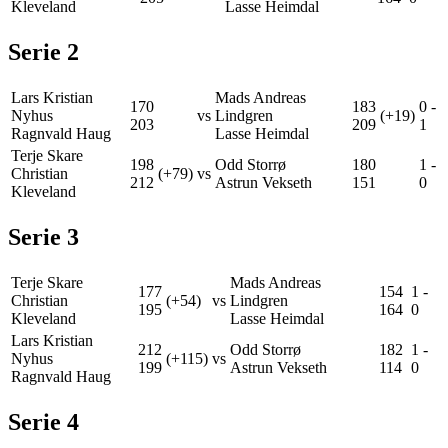
Kleveland
Lasse Heimdal
Serie
2
Lars Kristian
Mads Andreas
170
183
0
-
Nyhus
vs
Lindgren
(+19)
203
209
1
Ragnvald Haug
Lasse Heimdal
Terje Skare
198
Odd Storrø
180
1
-
Christian
(+79)
vs
212
Astrun Vekseth
151
0
Kleveland
Serie
3
Terje Skare
Mads Andreas
177
154
1
-
Christian
(+54)
vs
Lindgren
195
164
0
Kleveland
Lasse Heimdal
Lars Kristian
212
Odd Storrø
182
1
-
Nyhus
(+115)
vs
199
Astrun Vekseth
114
0
Ragnvald Haug
Serie
4