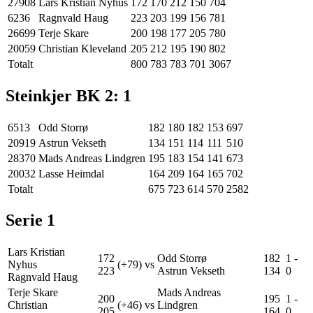
27908
Lars Kristian Nyhus
172
170
212
150
704
6236
Ragnvald Haug
223
203
199
156
781
26699
Terje Skare
200
198
177
205
780
20059
Christian Kleveland
205
212
195
190
802
Totalt
800
783
783
701
3067
Steinkjer BK 2
:
1
6513
Odd Storrø
182
180
182
153
697
20919
Astrun Vekseth
134
151
114
111
510
28370
Mads Andreas Lindgren
195
183
154
141
673
20032
Lasse Heimdal
164
209
164
165
702
Totalt
675
723
614
570
2582
Serie
1
Lars Kristian
172
Odd Storrø
182
1
-
Nyhus
(+79)
vs
223
Astrun Vekseth
134
0
Ragnvald Haug
Terje Skare
Mads Andreas
200
195
1
-
Christian
(+46)
vs
Lindgren
205
164
0