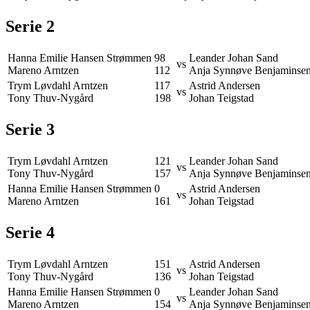
Serie
2
Hanna Emilie Hansen Strømmen
98
Leander Johan Sand
vs
Mareno Arntzen
112
Anja Synnøve Benjaminse
Trym Løvdahl Arntzen
117
Astrid Andersen
vs
Tony Thuv-Nygård
198
Johan Teigstad
Serie
3
Trym Løvdahl Arntzen
121
Leander Johan Sand
vs
Tony Thuv-Nygård
157
Anja Synnøve Benjaminse
Hanna Emilie Hansen Strømmen
0
Astrid Andersen
vs
Mareno Arntzen
161
Johan Teigstad
Serie
4
Trym Løvdahl Arntzen
151
Astrid Andersen
vs
Tony Thuv-Nygård
136
Johan Teigstad
Hanna Emilie Hansen Strømmen
0
Leander Johan Sand
vs
Mareno Arntzen
154
Anja Synnøve Benjaminse