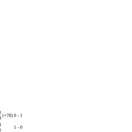
2
(+78)
0
-
1
8
4
1
-
0
5