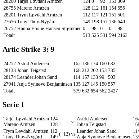
28200
Tarjei Løvdahl Arntzen
124
0
92
153
369
26755
Mareno Arntzen
128
112
161
154
555
28201
Trym Løvdahl Arntzen
112
117
121
151
501
27656
Tony Thuv-Nygård
149
198
157
136
640
26752
Hanna Emilie Hansen Strømmen
0
98
0
0
98
Totalt
513
525
531
594
2163
Artic Strike 3
:
9
24252
Astrid Andersen
162
136
174
160
632
28133
Johan Teigstad
168
212
202
153
735
28174
Leander Johan Sand
114
157
133
99
503
27941
Anja Synnøve Benjaminsen
135
127
145
150
557
Totalt
579
632
654
562
2427
Serie
1
Tarjei Løvdahl Arntzen
124
Astrid Andersen
16
vs
Mareno Arntzen
128
Johan Teigstad
16
Trym Løvdahl Arntzen
112
Leander Johan Sand
11
(+12)
vs
Tony Thuv-Nygård
149
Anja Synnøve Benjaminsen
13