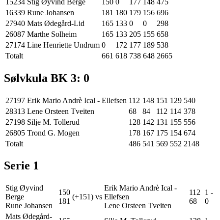
15234
Stig Øyvind Berge
150
0
177
148
475
16339
Rune Johansen
181
180
179
156
696
27940
Mats Ødegård-Lid
165
133
0
0
298
26087
Marthe Solheim
165
133
205
155
658
27174
Line Henriette Undrum
0
172
177
189
538
Totalt
661
618
738
648
2665
Sølvkula BK 3
:
0
27197
Erik Mario Andrè Ical - Ellefsen
112
148
151
129
540
28313
Lene Orsteen Tveiten
68
84
112
114
378
27198
Silje M. Tollerud
128
142
131
155
556
26805
Trond G. Mogen
178
167
175
154
674
Totalt
486
541
569
552
2148
Serie
1
Stig Øyvind
Erik Mario Andrè Ical -
150
112
1
-
Berge
(+151)
vs
Ellefsen
181
68
0
Rune Johansen
Lene Orsteen Tveiten
Mats Ødegård-