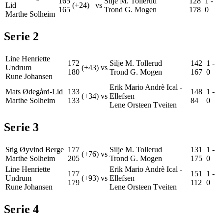
165
Silje M. Tollerud
128
1
-
Lid
(+24)
vs
165
Trond G. Mogen
178
0
Marthe Solheim
Serie
2
Line Henriette
172
Silje M. Tollerud
142
1
-
Undrum
(+43)
vs
180
Trond G. Mogen
167
0
Rune Johansen
Erik Mario Andrè Ical -
Mats Ødegård-Lid
133
148
1
-
(+34)
vs
Ellefsen
Marthe Solheim
133
84
0
Lene Orsteen Tveiten
Serie
3
Stig Øyvind Berge
177
Silje M. Tollerud
131
1
-
(+76)
vs
Marthe Solheim
205
Trond G. Mogen
175
0
Line Henriette
Erik Mario Andrè Ical -
177
151
1
-
Undrum
(+93)
vs
Ellefsen
179
112
0
Rune Johansen
Lene Orsteen Tveiten
Serie
4