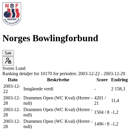
Norges Bowlingforbund
Søk
Sverre
Lund
Ranking detaljer for
10170
for perioden:
2003-12-22
-
2003-12-29
Dato
Beskrivelse
Score
Endring
2003-12-
Inngående verdi
-
2 158,3
22
2003-12-
Drammen Open (WC Kval) (Herrer -
4201 /
11,4
28
null)
21
2003-12-
Drammen Open (WC Kval) (Herrer -
1504 / 8
-1,2
28
null)
2003-12-
Drammen Open (WC Kval) (Herrer -
1496 / 8
-1,2
28
null)