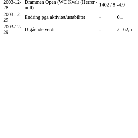
2003-12-
Drammen Open (WC Kval) (Herrer -
1402 / 8
-4,9
28
null)
2003-12-
Endring pga aktivitet/ustabilitet
-
0,1
29
2003-12-
Utgående verdi
-
2 162,5
29