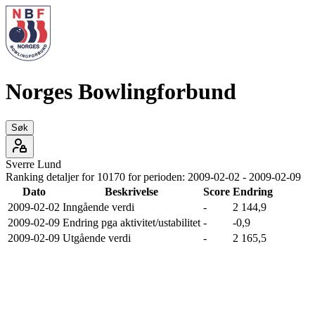
Norges Bowlingforbund
Søk
Sverre
Lund
Ranking detaljer for
10170
for perioden:
2009-02-02
-
2009-02-09
Dato
Beskrivelse
Score
Endring
2009-02-02
Inngående verdi
-
2 144,9
2009-02-09
Endring pga aktivitet/ustabilitet
-
-0,9
2009-02-09
Utgående verdi
-
2 165,5