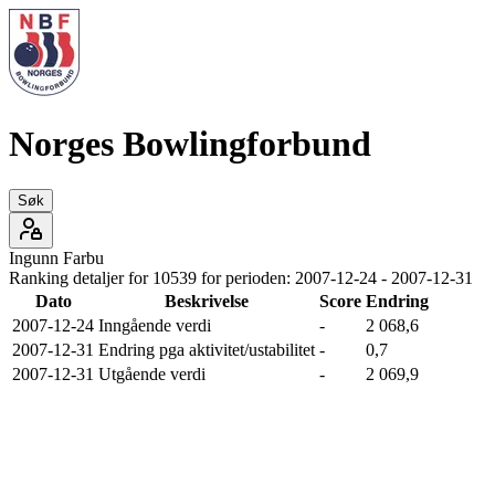
Norges Bowlingforbund
Søk
Ingunn
Farbu
Ranking detaljer for
10539
for perioden:
2007-12-24
-
2007-12-31
Dato
Beskrivelse
Score
Endring
2007-12-24
Inngående verdi
-
2 068,6
2007-12-31
Endring pga aktivitet/ustabilitet
-
0,7
2007-12-31
Utgående verdi
-
2 069,9