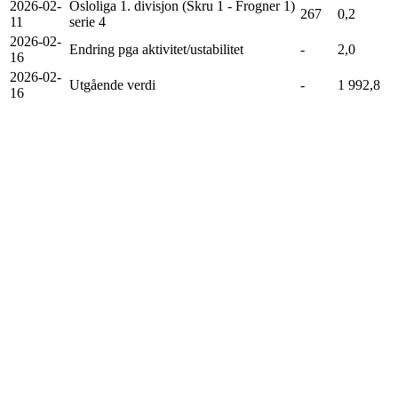
2026-02-
Osloliga 1. divisjon (Skru 1 - Frogner 1)
267
0,2
11
serie 4
2026-02-
Endring pga aktivitet/ustabilitet
-
2,0
16
2026-02-
Utgående verdi
-
1 992,8
16