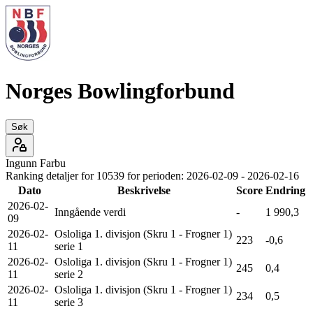
Norges Bowlingforbund
Søk
Ingunn
Farbu
Ranking detaljer for
10539
for perioden:
2026-02-09
-
2026-02-16
Dato
Beskrivelse
Score
Endring
2026-02-
Inngående verdi
-
1 990,3
09
2026-02-
Osloliga 1. divisjon (Skru 1 - Frogner 1)
223
-0,6
11
serie 1
2026-02-
Osloliga 1. divisjon (Skru 1 - Frogner 1)
245
0,4
11
serie 2
2026-02-
Osloliga 1. divisjon (Skru 1 - Frogner 1)
234
0,5
11
serie 3