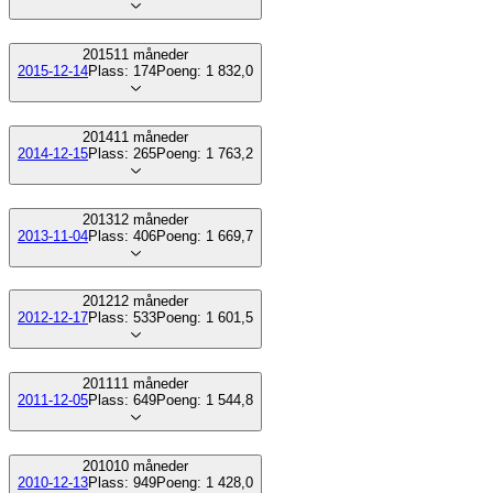
2015
11
måneder
2015-12-14
Plass:
174
Poeng:
1 832,0
2014
11
måneder
2014-12-15
Plass:
265
Poeng:
1 763,2
2013
12
måneder
2013-11-04
Plass:
406
Poeng:
1 669,7
2012
12
måneder
2012-12-17
Plass:
533
Poeng:
1 601,5
2011
11
måneder
2011-12-05
Plass:
649
Poeng:
1 544,8
2010
10
måneder
2010-12-13
Plass:
949
Poeng:
1 428,0