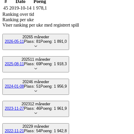
#
Dato
Poeng
45
2019-10-14
1 978,1
Ranking over tid
Ranking per uke
Viser ranking per uke med registrert spill
2026
5
måneder
2026-05-11
Plass:
81
Poeng:
1 891,0
2025
11
måneder
2025-08-11
Plass:
69
Poeng:
1 918,3
2024
6
måneder
2024-01-08
Plass:
51
Poeng:
1 956,9
2023
12
måneder
2023-11-27
Plass:
46
Poeng:
1 961,9
2022
9
måneder
2022-11-21
Plass:
54
Poeng:
1 942,8