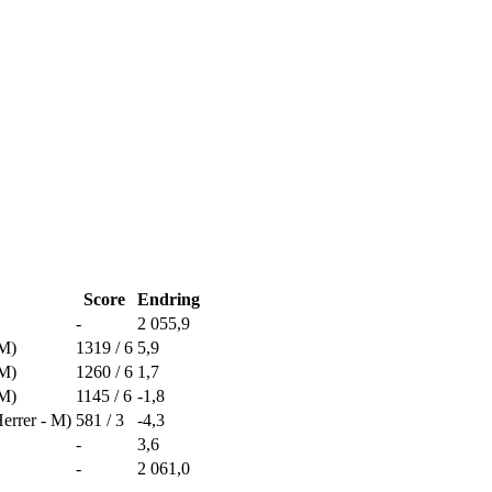
Score
Endring
-
2 055,9
 M)
1319 / 6
5,9
 M)
1260 / 6
1,7
 M)
1145 / 6
-1,8
errer - M)
581 / 3
-4,3
-
3,6
-
2 061,0