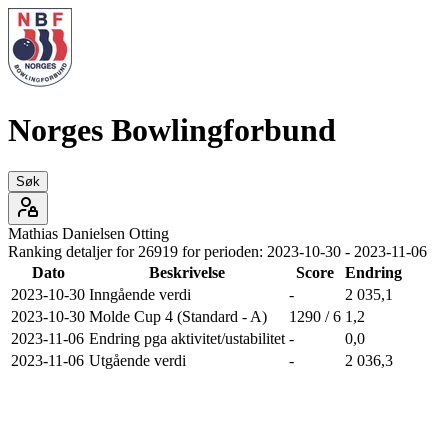
Norges Bowlingforbund
Søk
Mathias
Danielsen Otting
Ranking detaljer for
26919
for perioden:
2023-10-30
-
2023-11-06
Dato
Beskrivelse
Score
Endring
2023-10-30
Inngående verdi
-
2 035,1
2023-10-30
Molde Cup 4 (Standard - A)
1290 / 6
1,2
2023-11-06
Endring pga aktivitet/ustabilitet
-
0,0
2023-11-06
Utgående verdi
-
2 036,3