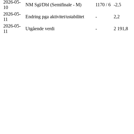
2026-05-
NM Sgl/Dbl (Semifinale - M)
1170 / 6
-2,5
10
2026-05-
Endring pga aktivitet/ustabilitet
-
2,2
11
2026-05-
Utgående verdi
-
2 191,8
11