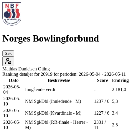
Norges Bowlingforbund
Søk
Mathias
Danielsen Otting
Ranking detaljer for
26919
for perioden:
2026-05-04
-
2026-05-11
Dato
Beskrivelse
Score
Endring
2026-05-
Inngående verdi
-
2 181,0
04
2026-05-
NM Sgl/Dbl (Innledende - M)
1237 / 6
5,3
10
2026-05-
NM Sgl/Dbl (Kvartfinale - M)
1227 / 6
3,4
10
2026-05-
NM Sgl/Dbl (RR-finale - Herrer -
2331 /
2,5
10
M)
11