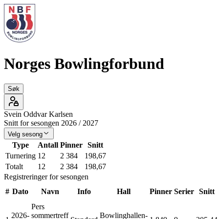
Norges Bowlingforbund
Søk
Svein Oddvar
Karlsen
Snitt for sesongen
2026
/
2027
Velg sesong
Type
Antall
Pinner
Snitt
Turnering
12
2 384
198,67
Totalt
12
2 384
198,67
Registreringer for sesongen
#
Dato
Navn
Info
Hall
Pinner
Serier
Snitt
Pers
2026-
sommertreff
Bowlinghallen-