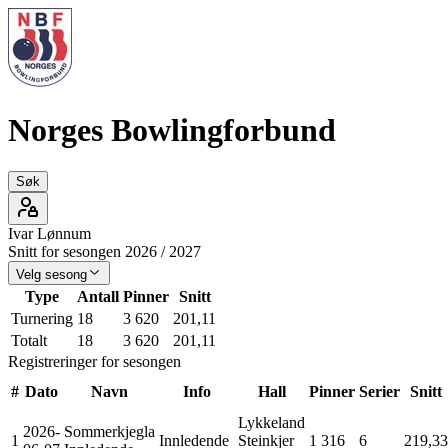
Norges Bowlingforbund
Søk
Ivar
Lønnum
Snitt for sesongen
2026
/
2027
Velg sesong
Type
Antall
Pinner
Snitt
Turnering
18
3 620
201,11
Totalt
18
3 620
201,11
Registreringer for sesongen
#
Dato
Navn
Info
Hall
Pinner
Serier
Snitt
Lykkeland
2026-
Sommerkjegla
1
Innledende
Steinkjer
1 316
6
219,33