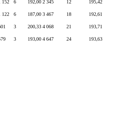
1 152
6
192,00
2 345
12
195,42
1 122
6
187,00
3 467
18
192,61
601
3
200,33
4 068
21
193,71
579
3
193,00
4 647
24
193,63