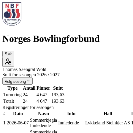
Norges Bowlingforbund
Søk
Thomas Saengrat
Wold
Snitt for sesongen
2026
/
2027
Velg sesong
Type
Antall
Pinner
Snitt
Turnering
24
4 647
193,63
Totalt
24
4 647
193,63
Registreringer for sesongen
#
Dato
Navn
Info
Hall
Sommerkjegla
1
2026-06-07
Innledende
Lykkeland Steinkjer AS
Innledende
Sommerkjegla