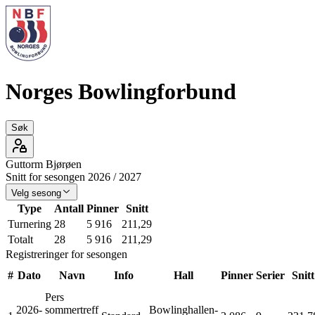
Norges Bowlingforbund
Søk
Guttorm
Bjørøen
Snitt for sesongen
2026
/
2027
Velg sesong
Type
Antall
Pinner
Snitt
Turnering
28
5 916
211,29
Totalt
28
5 916
211,29
Registreringer for sesongen
#
Dato
Navn
Info
Hall
Pinner
Serier
Snitt
Pers
2026-
sommertreff
Bowlinghallen-