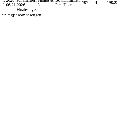
2026-
sommertreff
Finalesteg
Bowlinghallen-
7
797
4
199,2
06-21
2026
3
Pers Hotell
Finalesteg 3
Snitt gjennom sesongen