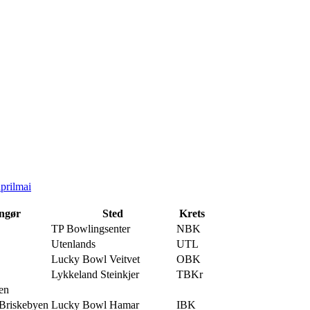
pril
mai
ngør
Sted
Krets
TP Bowlingsenter
NBK
Utenlands
UTL
Lucky Bowl Veitvet
OBK
Lykkeland Steinkjer
TBKr
en
Briskebyen
Lucky Bowl Hamar
IBK