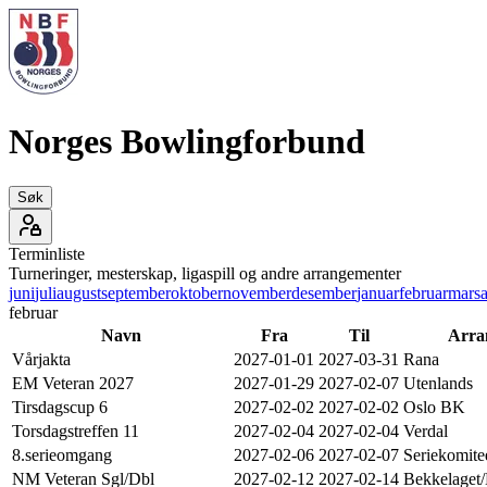
Norges Bowlingforbund
Søk
Terminliste
Turneringer, mesterskap, ligaspill og andre arrangementer
juni
juli
august
september
oktober
november
desember
januar
februar
mars
a
februar
Navn
Fra
Til
Arra
Vårjakta
2027-01-01
2027-03-31
Rana
EM Veteran 2027
2027-01-29
2027-02-07
Utenlands
Tirsdagscup 6
2027-02-02
2027-02-02
Oslo BK
Torsdagstreffen 11
2027-02-04
2027-02-04
Verdal
8.serieomgang
2027-02-06
2027-02-07
Seriekomite
NM Veteran Sgl/Dbl
2027-02-12
2027-02-14
Bekkelaget/