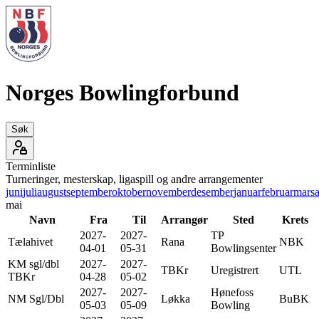
Norges Bowlingforbund
Søk
Terminliste
Turneringer, mesterskap, ligaspill og andre arrangementer
juni
juli
august
september
oktober
november
desember
januar
februar
mars
a
mai
Navn
Fra
Til
Arrangør
Sted
Krets
2027-
2027-
TP
Tælahivet
Rana
NBK
04-01
05-31
Bowlingsenter
KM sgl/dbl
2027-
2027-
TBKr
Uregistrert
UTL
TBKr
04-28
05-02
2027-
2027-
Hønefoss
NM Sgl/Dbl
Løkka
BuBK
05-03
05-09
Bowling