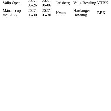
2027-
2027-
Vallø Open
Jarlsberg
Vallø Bowling
VTBK
05-26
06-06
Månadscup
2027-
2027-
Hardanger
Kvam
BBK
mai 2027
05-30
05-30
Bowling